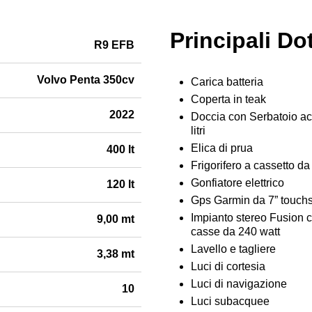
Principali Do
R9 EFB
Volvo Penta 350cv
Carica batteria
Coperta in teak
2022
Doccia con Serbatoio a
litri
Elica di prua
400 lt
Frigorifero a cassetto da 6
Gonfiatore elettrico
120 lt
Gps Garmin da 7” touch
Impianto stereo Fusion 
9,00 mt
casse da 240 watt
Lavello e tagliere
3,38 mt
Luci di cortesia
Luci di navigazione
10
Luci subacquee