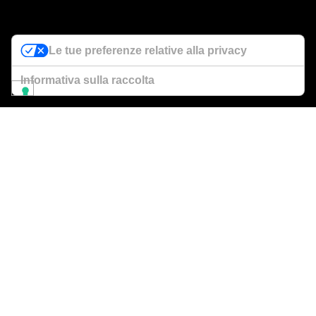
Le tue preferenze relative alla privacy
Informativa sulla raccolta
İnşa ettiğimiz her modelde, istenen hedefe ulaşmak
için tasarım aşaması çok önemlidir.
R11'i yaratırken, bir tekne yaratırken bizim için
temel olan üç anahtar kavramı benzersiz bir şekilde
geliştirdik: stil, performans ve konfor.