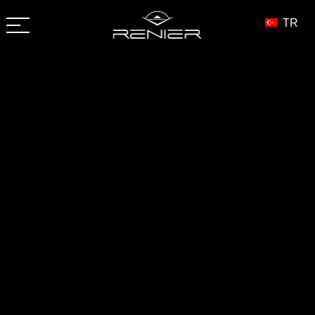
İçeriğe
geç
TR