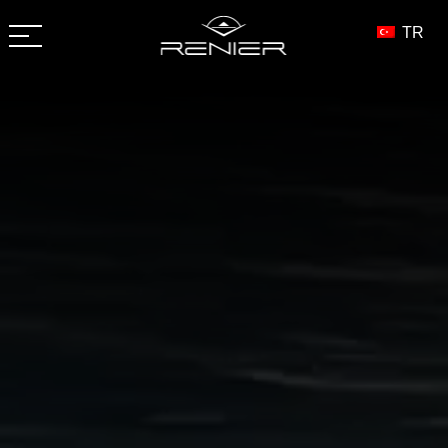
İçeriğe
geç
TR