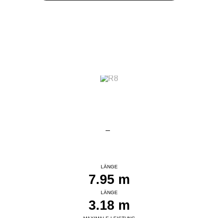
Der R8 wurde entwickelt, um die Konzepte und
Standards seiner Klasse neu zu definieren.
LÄNGE
7.95 m
LÄNGE
3.18 m