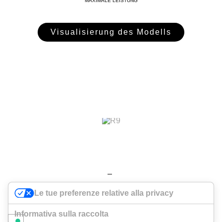
MAXIMALE LEISTUNG
300 PS
Visualisierung des Modells
Bei der Konzeption der R9 haben wir uns zum Ziel
Le tue preferenze relative alla privacy
gesetzt, den ikonischen Stil, den für größere
Schiffe typischen außergewöhnlichen Komfort an
Informativa sulla raccolta
Bord und eine beispiellose Raumaufteilung in